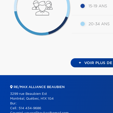
15-19 ANS
20-34 ANS
+
VOIR PLUS DE
RE/MAX ALLIANCE BEAUBIEN
3299 rue Beaubien Est
Montréal, Québec, H1X 1G4
Bur.:
Cell.:
514 434-9686