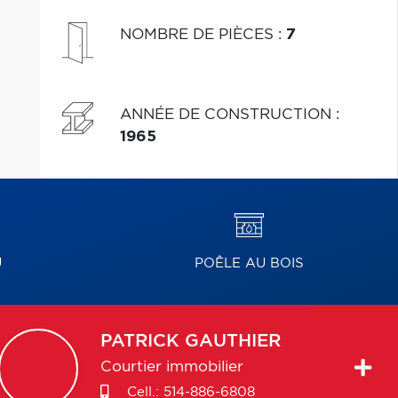
NOMBRE DE PIÈCES
:
7
ANNÉE DE CONSTRUCTION
:
1965
U
POÊLE AU BOIS
PATRICK
GAUTHIER
Courtier immobilier
Cell.:
514-886-6808