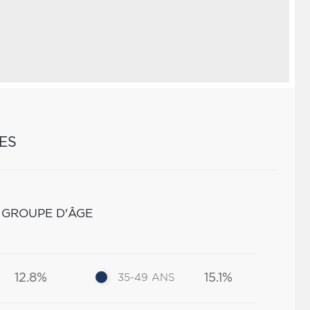
ES
 GROUPE D'ÂGE
12.8%
15.1%
35-49 ANS