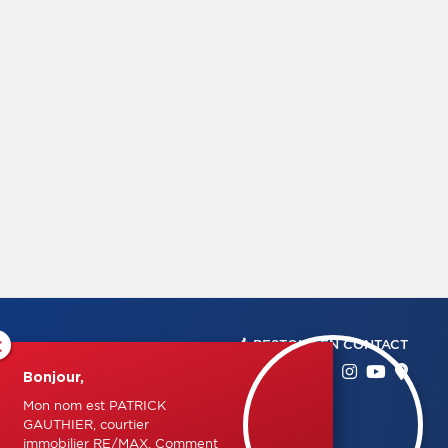
×
RESTONS EN CONTACT
Bonjour,
Mon nom est PATRICK
GAUTHIER, courtier
immobilier RE/MAX. Comment