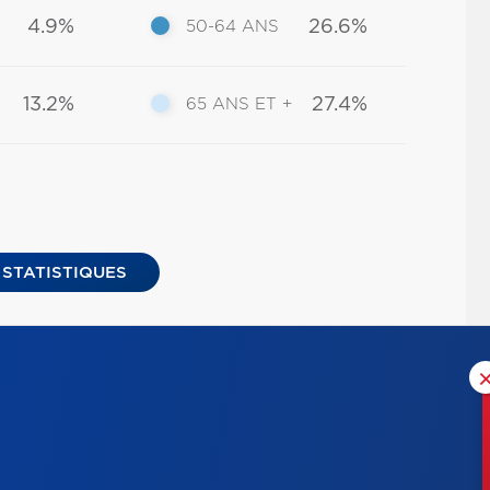
4.9%
26.6%
50-64 ANS
13.2%
27.4%
65 ANS ET +
 STATISTIQUES