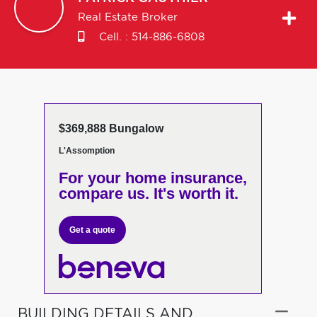
Real Estate Broker
Cell. :
514-886-6808
$369,888 Bungalow
L'Assomption
For your home insurance,
compare us. It's worth it.
Get a quote
BUILDING DETAILS AND