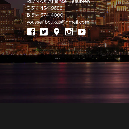
RE/MAX Alliance Beaubien
C
514 434-9686
B
514 374-4000
youssef.boukas@gmail.com