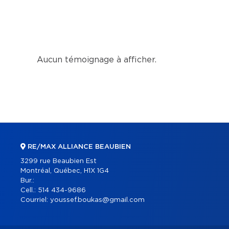
Aucun témoignage à afficher.
RE/MAX ALLIANCE BEAUBIEN
3299 rue Beaubien Est
Montréal, Québec, H1X 1G4
Bur.:
Cell.:
514 434-9686
Courriel:
youssef.boukas@gmail.com