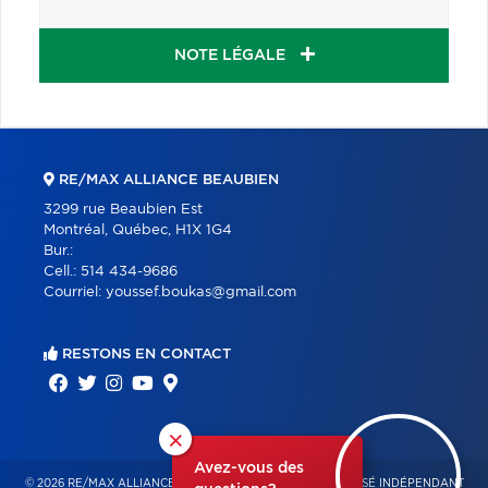
NOTE LÉGALE
RE/MAX ALLIANCE BEAUBIEN
3299 rue Beaubien Est
Montréal, Québec, H1X 1G4
Bur.:
Cell.:
514 434-9686
Courriel:
youssef.boukas@gmail.com
RESTONS EN CONTACT
×
Avez-vous des
© 2026 RE/MAX ALLIANCE & PRO-COMMERCIAL – FRANCHISÉ INDÉPENDANT