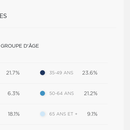
ES
 GROUPE D'ÂGE
21.7%
23.6%
35-49 ANS
6.3%
21.2%
50-64 ANS
18.1%
9.1%
65 ANS ET +