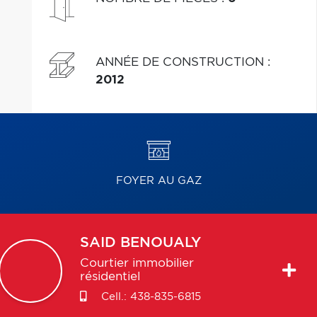
ANNÉE DE CONSTRUCTION
:
2012
FOYER AU GAZ
SAID
BENOUALY
Courtier immobilier
résidentiel
Cell.:
438-835-6815