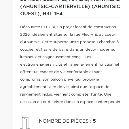
(AHUNTSIC-CARTIERVILLE) (AHUNTSIC
OUEST),
H3L 1E4
Découvrez FLEURI, un projet locatif de construction
2026, idéalement situé sur la rue Fleury E, au coeur
d'Ahuntsic! Cette superbe unité propose 1 chambre à
coucher et 1 salle de bains dans un décor moderne,
lumineux et soigneusement conçu. Les
électroménagers inclus et l'aménagement fonctionnel
offrent un espace de vie confortable et sans
compromis. Son balcon privé, qui prolonge
agréablement l'aire de vie, ainsi que l'espace de
rangement inclus, viennent compléter l'unité. Une
occasion en or de vivre dans un espace contemporain
au sein d'un secteur dynamique et recherché. Pour
plus d'informations, contactez Équipe Laura & Dany
NOMBRE DE PIÈCES
:
5
514-382-5000!