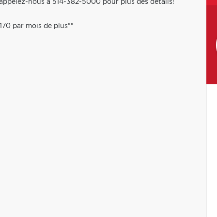
- appelez-nous à 514-382-5000 pour plus des détails!
170 par mois de plus**