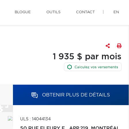
BLOGUE
OUTILS
CONTACT
EN
1 935 $ par mois
OBTENIR PLUS DE DÉTAILS
ULS : 14044134
50 RUE FLEURY E., APP.219,
MONTRÉAL