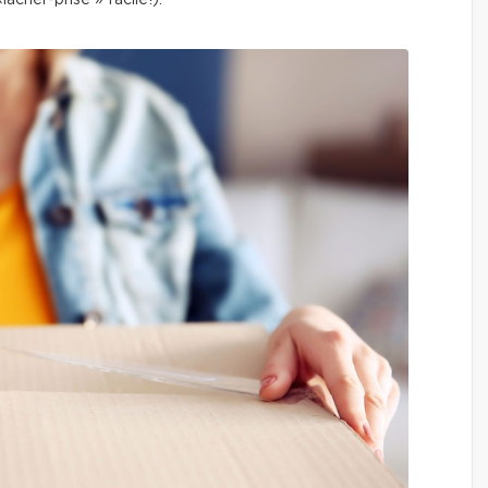
âcher-prise » facile!).