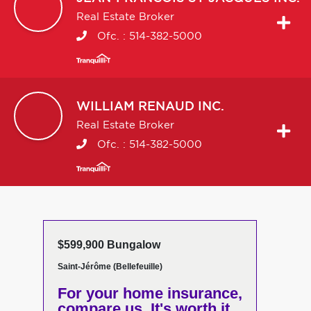
Real Estate Broker
Ofc. :
514-382-5000
WILLIAM
RENAUD INC.
Real Estate Broker
Ofc. :
514-382-5000
$599,900 Bungalow
Saint-Jérôme (Bellefeuille)
For your home insurance,
compare us. It's worth it.